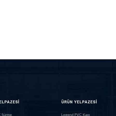
ELPAZESI
ÜRÜN YELPAZESI
 Sürme
Legend PVC Kapı