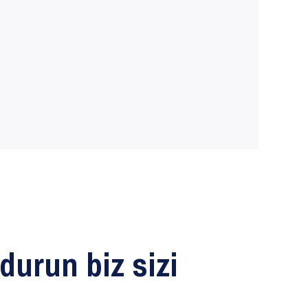
PVC SÜRME
SISTEMLERI
LEGEND PVC
PENCERE
durun biz sizi