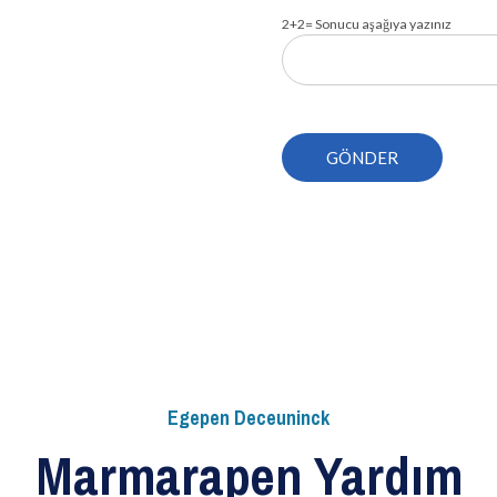
2+2= Sonucu aşağıya yazınız
Egepen Deceuninck
Marmarapen Yardım