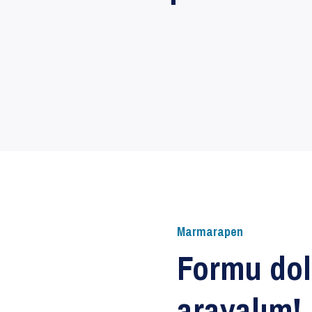
LEGEND SÜRME
SISTEMLERI
ZENDOW PVC
PENCERE
Marmarapen
Formu dol
arayalım!